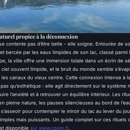
aturel propice à la déconnexion
e contente pas d’être belle - elle soigne. Entourée de 
et bercée par les eaux limpides de son lac, classé parmi 
e, la ville offre une immersion totale dans un écrin de sér
le ciel souvent limpide, et le bruit du monde semble s’éva
 les canaux du vieux centre. Cette connexion intense à l
t pas qu’esthétique : elle agit directement sur le système 
uire l’anxiété et à retrouver un équilibre intérieur. Les rit
 en pleine nature, les pauses silencieuses au bord de l’ea
s’asseoir pour contempler le miroir du lac au lever du jou
imples mais puissants. Un guide complet sur ces rituels 
est disponible
sur www.cpom.fr
.