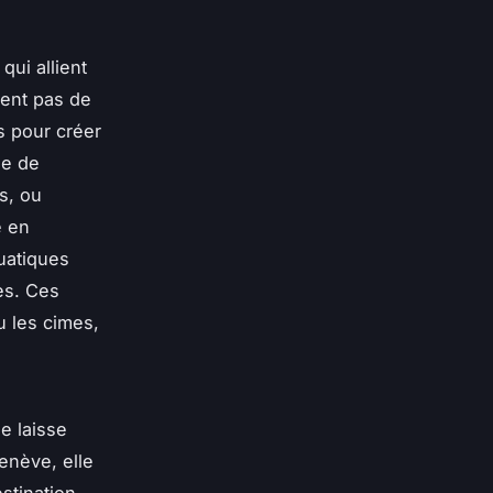
qui allient
tent pas de
s pour créer
se de
s, ou
e en
uatiques
es. Ces
u les cimes,
e laisse
enève, elle
estination