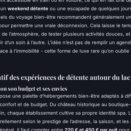
r un
weekend détente
ou une escapade de quelques jour
nels du voyage bien-être recommandent généralement u
our permettre une vraie déconnexion. Cela laisse le te
 de l’atmosphère, de tester plusieurs activités douces, et
r d’un soin à l’autre. L’idée n’est pas de remplir un agen
pace à l’immobilité - cette forme de luxe rare qu’on oublie 
if des expériences de détente autour du lac
lon son budget et ses envies
ose une palette d’hébergements bien-être adaptés à dif
confort et de budget. Du château historique au boutique-
n, chaque établissement cultive sa propre identité spa. L
rellement selon le prestige de l’adresse, la saison, et les
énéral, il faut compter entre
220 € et 450 € par nuit
pour