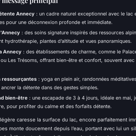
e message principal
détente Annecy
: un cadre naturel exceptionnel avec le lac e
s pour une déconnexion profonde et immédiate.
d'Annecy
: des soins signature inspirés des ressources alpi
t hydrothérapie, plantes d’altitude et vues panoramiques.
pa Annecy
: des établissements de charme, comme le Palac
ou Les Trésoms, offrant bien-être et confort, souvent avec 
s ressourçantes
: yoga en plein air, randonnées méditative
 ancrer la détente dans des gestes simples.
d bien-être
: une escapade de 3 à 4 jours, idéale en mai, j
, pour profiter du calme et des forfaits détente.
égère caresse la surface du lac, encore parfaitement immo
lpes monte doucement depuis l’eau, portant avec lui un si