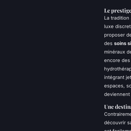
Le prestig
La tradition
luxe discre
proposer de
des
soins s
minéraux d
encore des 
hydrothérap
intégrant j
espaces, so
deviennent 
Une destin
Contraireme
découvrir s
est facileme