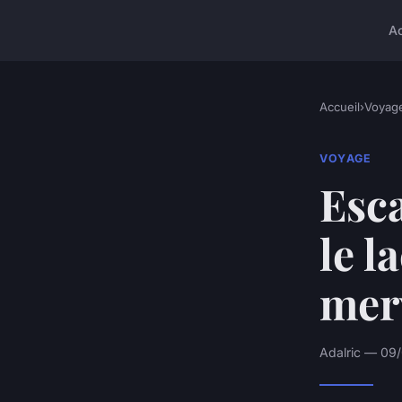
A
Accueil
›
Voyag
VOYAGE
Esca
le l
merv
Adalric — 09/