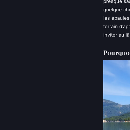
presque sac
quelque chos
les épaules
terrain d’a
inviter au l
Pourquoi