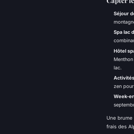
Capter l
Séjour 
montagne
Spa lac 
combinan
Hôtel s
Menthon 
lac.
Activité
zen pour
Week-en
septembre
Une brume l
frais des A