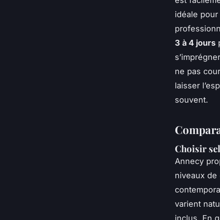
idéale pou
profession
3 à 4 jours
p
s’imprégner
ne pas couri
laisser l’es
souvent.
Comparat
Choisir se
Annecy prop
niveaux de 
contemporai
varient natu
inclus. En g