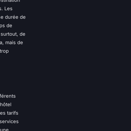
s. Les
ne durée de
mps de
 surtout, de
da, mais de
trop
férents
hôtel
es tarifs
 services
 une