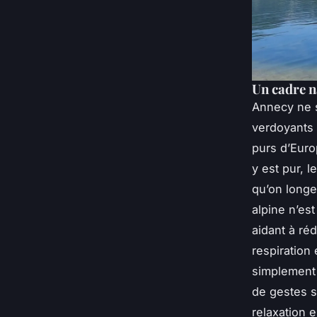
Un cadre n
Annecy ne s
verdoyants 
purs d’Europ
y est pur, 
qu’on longe
alpine n’es
aidant à réd
respiration
simplement 
de gestes s
relaxation 