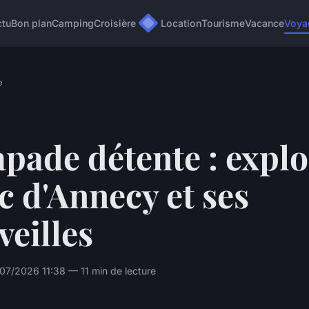
ctu
Bon plan
Camping
Croisière
Location
Tourisme
Vacance
Voya
e
pade détente : explo
ac d'Annecy et ses
eilles
07/2026 11:38 — 11 min de lecture