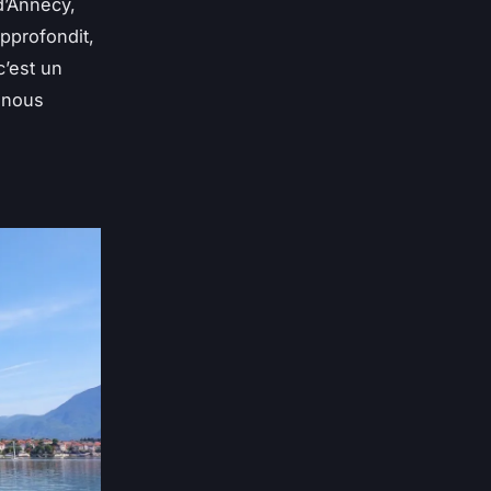
d’Annecy,
approfondit,
c’est un
 nous