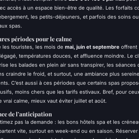
c accès à un espace bien-être de qualité. Les forfaits 
ébergement, les petits-déjeuners, et parfois des soins o
 aux spas.
ures périodes pour le calme
ire les touristes, les mois de
mai, juin et septembre
offrent 
l dégagé, températures douces, et affluence moindre. Le c
rise les balades en plein air sans transpirer, les séances
ns craindre le froid, et surtout, une ambiance plus serein
nts. C’est aussi à ces périodes que certains spas propo
lusifs, moins chers que les tarifs estivaux. Bref, pour ceu
 vrai calme, mieux vaut éviter juillet et août.
ce de l’anticipation
imez pas la demande : les bons hôtels spa et les crénea
partent vite, surtout en week-end ou en saison. Réserver