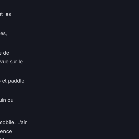
t les
nes,
e de
vue sur le
s et paddle
uin ou
bile. L’air
lence