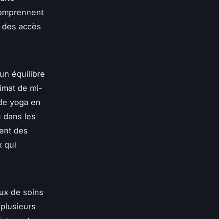
comprennent
u des accès
un équilibre
limat de mi-
 de yoga en
e dans les
sent des
x qui
ux de soins
 plusieurs