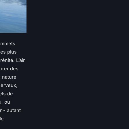
sommets
les plus
énité. L’air
porer dès
a nature
nerveux,
uels de
u, ou
r - autant
de