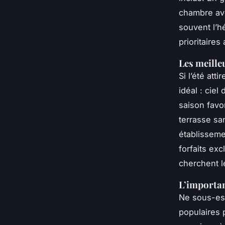
chambre ave
souvent l’h
prioritaires
Les meille
Si l’été att
idéal : cie
saison favo
terrasse sa
établisseme
forfaits exc
cherchent le
L’importan
Ne sous-est
populaires 