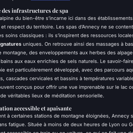
e des infrastructures de spa
 alpine du bien-être s’incarne ici dans des établissements 
t et respect du territoire. Les spas d’Annecy ne se conten
s soins classiques : ils s’inspirent des ressources locale
ignatures
uniques. On retrouve ainsi des massages à ba
e montagne, des enveloppements aux herbes des alpage
bains aux eaux enrichies de sels naturels. Le savoir-fair
ie est particulièrement développé, avec des parcours aq
ets, cascades cervicales et bassins à températures variabl
uvent conçus pour offrir une vue imprenable sur le lac o
de véritables lieux de méditation sensorielle.
ation accessible et apaisante
nt à certaines stations de montagne éloignées, Annecy s
ans fatigue. Située à moins de deux heures de Lyon ou G
nt accessible en train ou en voiture, ce qui en fait une d