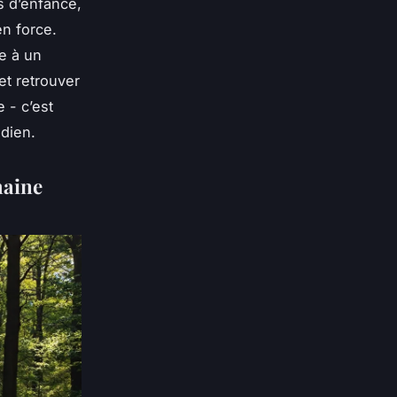
s d’enfance,
en force.
e à un
 et retrouver
 - c’est
dien.
haine