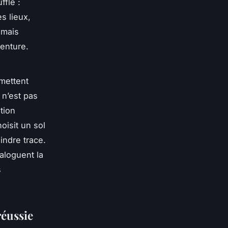
ffle :
s lieux,
 mais
venture.
mettent
n’est pas
ation
oisit un sol
indre trace.
aloguent la
s
éussie