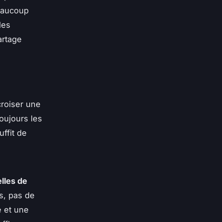
Beaucoup
les
artage
croiser une
oujours les
uffit de
elles de
s, pas de
e et une