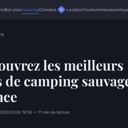
ctu
Bon plan
Camping
Croisière
Location
Tourisme
Vacance
Voya
ng
uvrez les meilleurs
s de camping sauvag
nce
0/03/2026 19:58 — 11 min de lecture