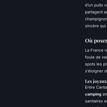
d’un puits 
partagent a
champignons
sincère qui 
Où poser 
La France r
foule de va
spots les pl
s’éloigner 
Les joyaux
Entre Canta
camping
am
sanitaires 