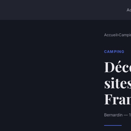
A
Accueil
›
Campi
CAMPING
Déco
site
Fra
Bernardin — 1