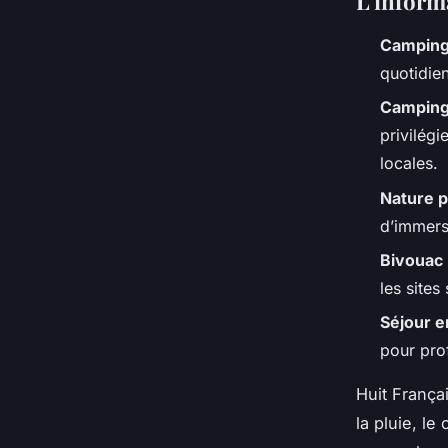
L'inform
Camping
quotidien
Camping
privilég
locales.
Nature 
d’immers
Bivouac
les sites
Séjour en
pour prof
Huit França
la pluie, le