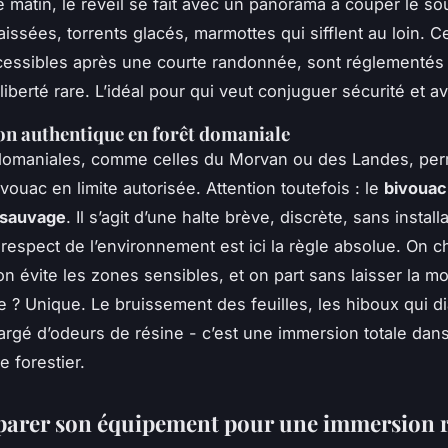
 matin, le réveil se fait avec un panorama à couper le sou
issées, torrents glacés, marmottes qui sifflent au loin. Ce
essibles après une courte randonnée, sont réglementés
liberté rare. L’idéal pour qui veut conjuguer sécurité et a
n authentique en forêt domaniale
 domaniales, comme celles du Morvan ou des Landes, per
ivouac en limite autorisée. Attention toutefois : le
bivouac
 sauvage
. Il s’agit d’une halte brève, discrète, sans install
 respect de l’environnement est ici la règle absolue. On ch
on évite les zones sensibles, et on part sans laisser la mo
e ? Unique. Le bruissement des feuilles, les hiboux qui di
chargé d’odeurs de résine - c’est une immersion totale dan
e forestier.
parer son équipement pour une immersion r