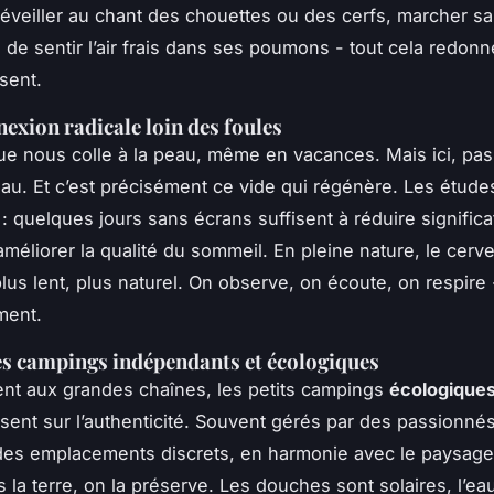
 réveiller au chant des chouettes ou des cerfs, marcher s
e de sentir l’air frais dans ses poumons - tout cela redon
ésent.
exion radicale loin des foules
e nous colle à la peau, même en vacances. Mais ici, pas
au. Et c’est précisément ce vide qui régénère. Les étude
: quelques jours sans écrans suffisent à réduire significa
 améliorer la qualité du sommeil. En pleine nature, le cerv
lus lent, plus naturel. On observe, on écoute, on respire 
ment.
des campings indépendants et écologiques
nt aux grandes chaînes, les petits campings
écologique
isent sur l’authenticité. Souvent gérés par des passionnés,
es emplacements discrets, en harmonie avec le paysage.
 la terre, on la préserve. Les douches sont solaires, l’ea