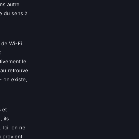
ans autre
ne du sens à
 de Wi-Fi.
s
tivement le
eau retrouve
- on existe,
s
et
 ils
 Ici, on ne
u provient