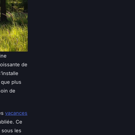
ine
roissante de
’installe
t que plus
oin de
nes
vacances
ubliée. Ce
r sous les