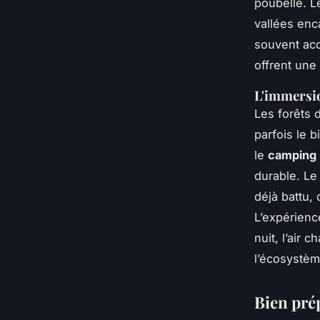
poubelle. Le
vallées enca
souvent acc
offrent une 
L'immersio
Les forêts
parfois le b
le
camping
durable. Le
déjà battu, 
L’expérienc
nuit, l’air 
l’écosystèm
Bien pré