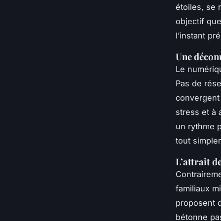
étoiles, se
objectif qu
l’instant pr
Une déconn
Le numériqu
Pas de rése
convergent 
stress et à
un rythme p
tout simple
L’attrait 
Contraireme
familiaux m
proposent d
bétonne pas