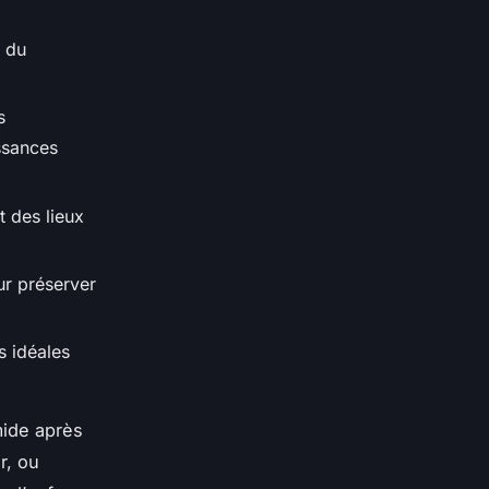
r du
s
ssances
t des lieux
ur préserver
s idéales
mide après
r, ou