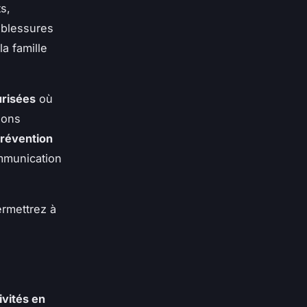
s,
s blessures
la famille
risées
où
ions
révention
mmunication
ermettrez à
ivités en