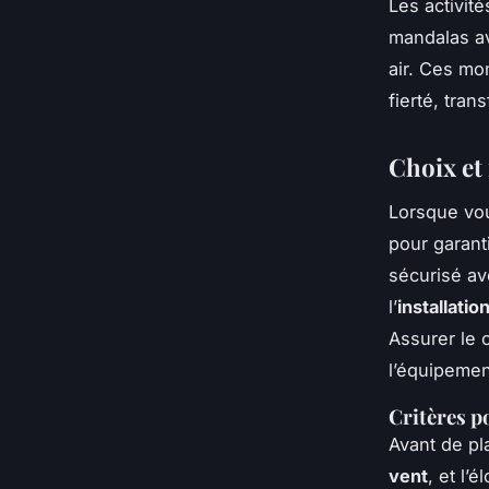
Les activité
mandalas av
air. Ces mo
fierté, tra
Choix et
Lorsque vou
pour garant
sécurisé av
l’
installati
Assurer le 
l’équipemen
Critères p
Avant de pla
vent
, et l’