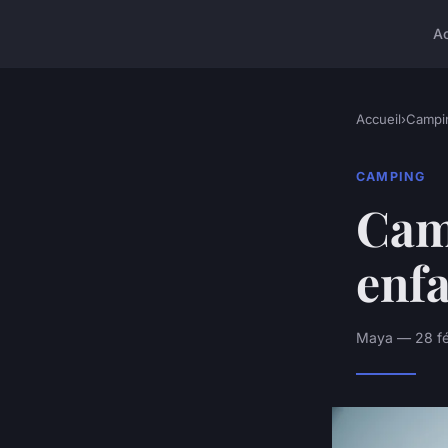
A
Accueil
›
Campi
CAMPING
Camp
enfa
Maya — 28 fév