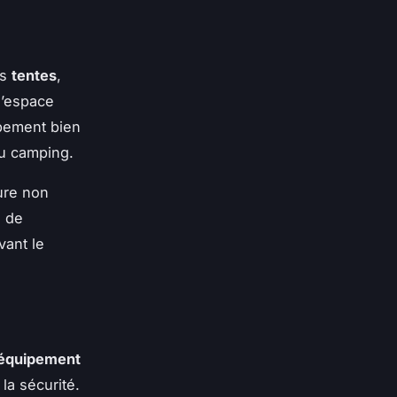
es
tentes
,
l’espace
mpement bien
du camping.
ure non
e de
vant le
équipement
 la sécurité.