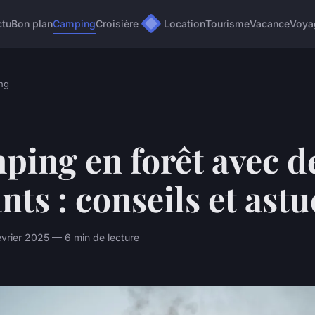
ctu
Bon plan
Camping
Croisière
Location
Tourisme
Vacance
Voya
ng
ing en forêt avec d
nts : conseils et ast
rier 2025 — 6 min de lecture