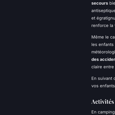
secours
bie
antiseptique
et égratignu
renforce la v
Même le ca
les enfants
météorologi
des accide
claire entre
En suivant 
vos enfants 
Activités
En camping