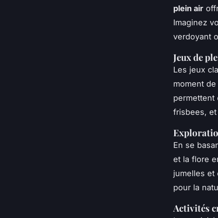
plein air
off
Imaginez vo
verdoyant o
Jeux de ple
Les jeux cl
moment de 
permettent d
frisbees, e
Exploratio
En se basan
et la flore
jumelles et
pour la natu
Activités c