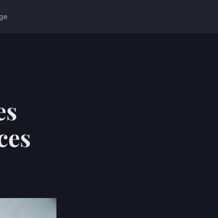
ge
es
uces