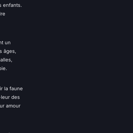
s enfants.
dre
nt un
ts âges,
alles,
oie.
r la faune
-leur des
eur amour