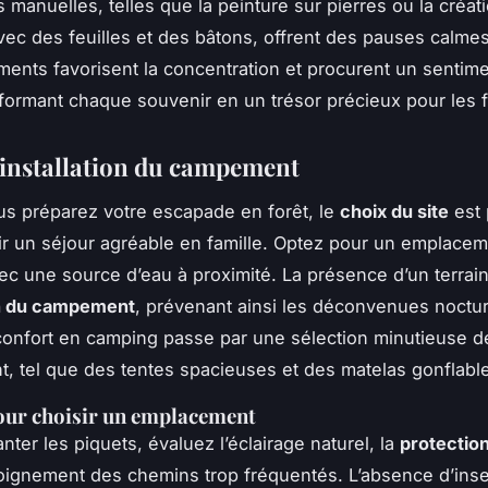
s manuelles, telles que la peinture sur pierres ou la créat
ec des feuilles et des bâtons, offrent des pauses calmes
ments favorisent la concentration et procurent un sentim
nsformant chaque souvenir en un trésor précieux pour les f
 installation du campement
s préparez votre escapade en forêt, le
choix du site
est 
ir un séjour agréable en famille. Optez pour un emplace
ec une source d’eau à proximité. La présence d’un terrain p
on du campement
, prévenant ainsi les déconvenues noctu
confort en camping passe par une sélection minutieuse d
t, tel que des tentes spacieuses et des matelas gonflabl
our choisir un emplacement
nter les piquets, évaluez l’éclairage naturel, la
protection
éloignement des chemins trop fréquentés. L’absence d’ins