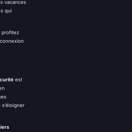
es vacances
és qui
 profitez
e connexion
curité
est
 en
nes
 s’éloigner
iers