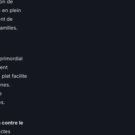
ion de
 en plein
ent de
amilles.
primordial
ment
lat facilite
rnes.
e
es.
 contre le
ectes