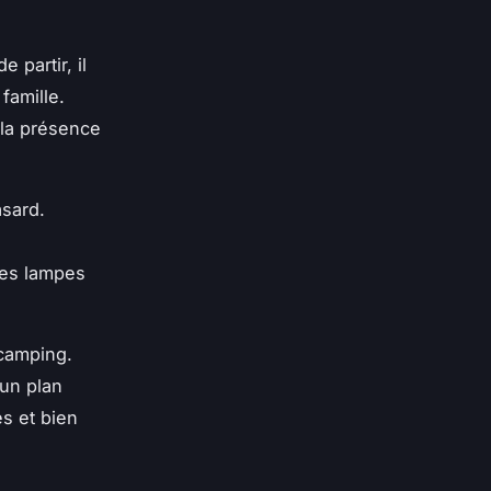
 partir, il
famille.
 la présence
asard.
les lampes
 camping.
 un plan
s et bien